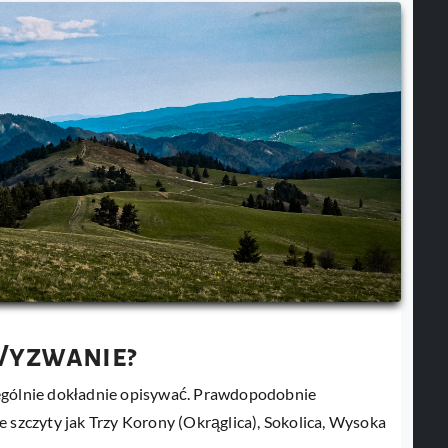
Wyzwanie?
zególnie dokładnie opisywać. Prawdopodobnie
e szczyty jak Trzy Korony (Okrąglica), Sokolica, Wysoka