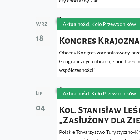
czy chociażby Żar.
Wrz
Aktualności
,
Koło Przewodników
18
Kongres Krajozna
Obecny Kongres zorganizowany prze
Geograficznych obraduje pod hasłem
współczesności"
Lip
Aktualności
,
Koło Przewodników
04
Kol. Stanisław L
„Zasłużony dla Zie
Polskie Towarzystwo Turystyczno-K