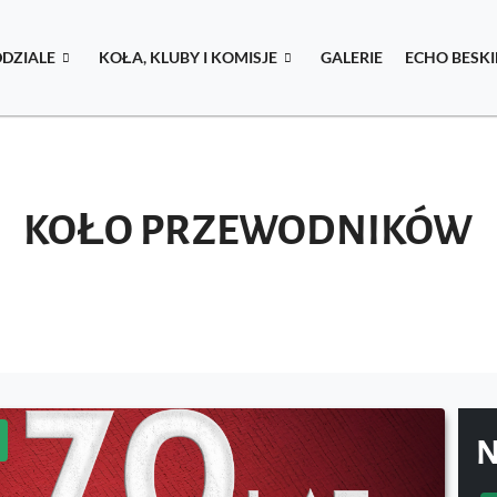
DDZIALE
KOŁA, KLUBY I KOMISJE
GALERIE
ECHO BESK
KOŁO PRZEWODNIKÓW
N