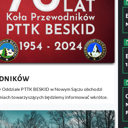
odników
y Oddziale PTTK BESKID w Nowym Sączu obchodzi
zeniach towarzyszących będziemy informować wkrótce.