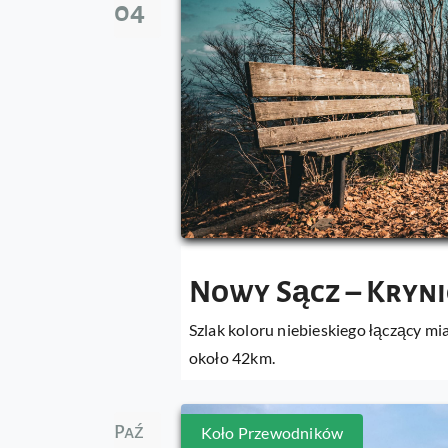
04
Nowy Sącz – Kryni
Szlak koloru niebieskiego łączący mi
około 42km.
Paź
Koło Przewodników