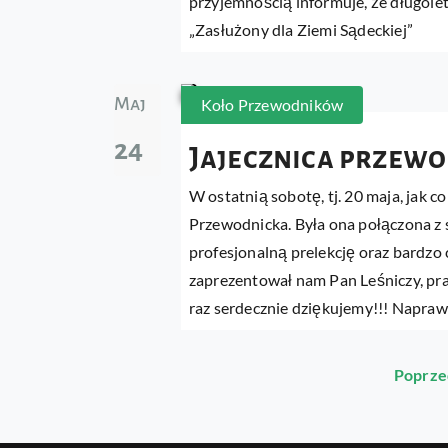
przyjemnością informuje, że długole
„Zasłużony dla Ziemi Sądeckiej”
Maj
Koło Przewodników
24
Jajecznica przewo
W ostatnią sobotę, tj. 20 maja, jak c
Przewodnicka. Była ona połączona z 
profesjonalną prelekcję oraz bardzo
zaprezentował nam Pan Leśniczy, pra
raz serdecznie dziękujemy!!! Napra
Poprze