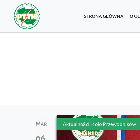
STRONA GŁÓWNA
O O
Mar
Aktualności
,
Koło Przewodników
06