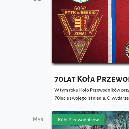
70lat Koła Przew
W tym roku Koło Przewodników prz
70lecie swojego istnienia. O wydar
Mar
Koło Przewodników