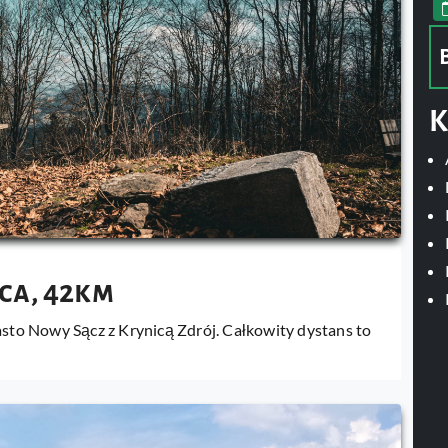
K
ca, 42km
asto Nowy Sącz z Krynicą Zdrój. Całkowity dystans to