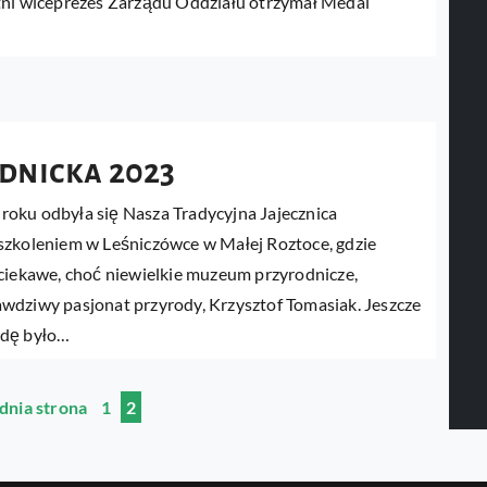
tni wiceprezes Zarządu Oddziału otrzymał Medal
dnicka 2023
o roku odbyła się Nasza Tradycyjna Jajecznica
szkoleniem w Leśniczówce w Małej Roztoce, gdzie
 ciekawe, choć niewielkie muzeum przyrodnicze,
wdziwy pasjonat przyrody, Krzysztof Tomasiak. Jeszcze
wdę było…
dnia strona
1
2