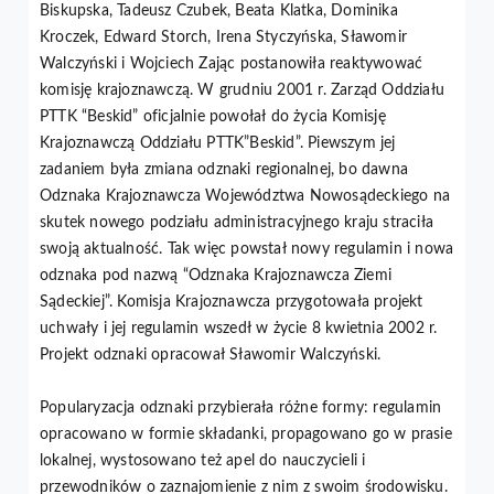
Biskupska, Tadeusz Czubek, Beata Klatka, Dominika
Kroczek, Edward Storch, Irena Styczyńska, Sławomir
Walczyński i Wojciech Zając postanowiła reaktywować
komisję krajoznawczą. W grudniu 2001 r. Zarząd Oddziału
PTTK “Beskid” oficjalnie powołał do życia Komisję
Krajoznawczą Oddziału PTTK”Beskid”. Piewszym jej
zadaniem była zmiana odznaki regionalnej, bo dawna
Odznaka Krajoznawcza Województwa Nowosądeckiego na
skutek nowego podziału administracyjnego kraju straciła
swoją aktualność. Tak więc powstał nowy regulamin i nowa
odznaka pod nazwą “Odznaka Krajoznawcza Ziemi
Sądeckiej”. Komisja Krajoznawcza przygotowała projekt
uchwały i jej regulamin wszedł w życie 8 kwietnia 2002 r.
Projekt odznaki opracował Sławomir Walczyński.
Popularyzacja odznaki przybierała różne formy: regulamin
opracowano w formie składanki, propagowano go w prasie
lokalnej, wystosowano też apel do nauczycieli i
przewodników o zaznajomienie z nim z swoim środowisku.