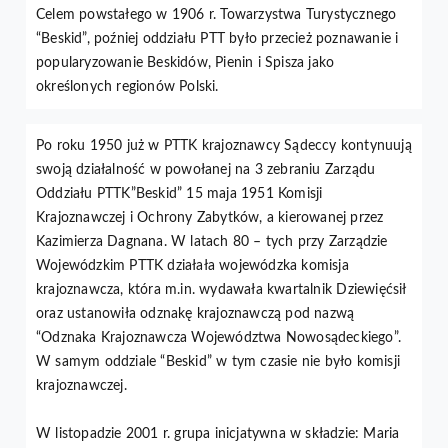
Celem powstałego w 1906 r. Towarzystwa Turystycznego
“Beskid”, poźniej oddziału PTT było przecież poznawanie i
popularyzowanie Beskidów, Pienin i Spisza jako
określonych regionów Polski.
Po roku 1950 już w PTTK krajoznawcy Sądeccy kontynuują
swoją działalność w powołanej na 3 zebraniu Zarządu
Oddziału PTTK”Beskid” 15 maja 1951 Komisji
Krajoznawczej i Ochrony Zabytków, a kierowanej przez
Kazimierza Dagnana. W latach 80 – tych przy Zarządzie
Wojewódzkim PTTK działała wojewódzka komisja
krajoznawcza, która m.in. wydawała kwartalnik Dziewięćsił
oraz ustanowiła odznakę krajoznawczą pod nazwą
“Odznaka Krajoznawcza Województwa Nowosądeckiego”.
W samym oddziale “Beskid” w tym czasie nie było komisji
krajoznawczej.
W listopadzie 2001 r. grupa inicjatywna w składzie: Maria