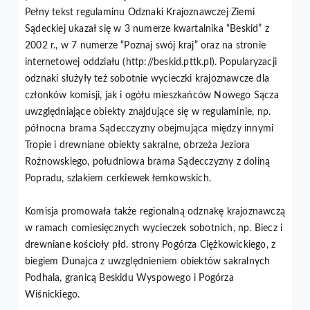
Pełny tekst regulaminu Odznaki Krajoznawczej Ziemi
Sądeckiej ukazał się w 3 numerze kwartalnika “Beskid” z
2002 r., w 7 numerze “Poznaj swój kraj” oraz na stronie
internetowej oddziału (http://beskid.pttk.pl). Popularyzacji
odznaki służyły też sobotnie wycieczki krajoznawcze dla
członków komisji, jak i ogółu mieszkańców Nowego Sącza
uwzględniające obiekty znajdujące się w regulaminie, np.
północna brama Sądecczyzny obejmująca między innymi
Tropie i drewniane obiekty sakralne, obrzeża Jeziora
Rożnowskiego, południowa brama Sądecczyzny z doliną
Popradu, szlakiem cerkiewek łemkowskich.
Komisja promowała także regionalną odznakę krajoznawczą
w ramach comiesięcznych wycieczek sobotnich, np. Biecz i
drewniane kościoły płd. strony Pogórza Ciężkowickiego, z
biegiem Dunajca z uwzględnieniem obiektów sakralnych
Podhala, granicą Beskidu Wyspowego i Pogórza
Wiśnickiego.