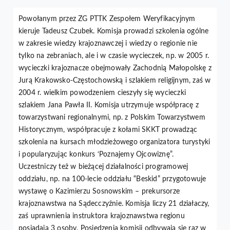
Powołanym przez ZG PTTK Zespołem Weryfikacyjnym
kieruje Tadeusz Czubek. Komisja prowadzi szkolenia ogólne
w zakresie wiedzy krajoznawczej i wiedzy o regionie nie
tylko na zebraniach, ale i w czasie wycieczek, np. w 2005 r.
wycieczki krajoznacze obejmowały Zachodnią Małopolskę z
Jurą Krakowsko-Częstochowską i szlakiem religijnym, zaś w
2004 r. wielkim powodzeniem cieszyły się wycieczki
szlakiem Jana Pawła II. Komisja utrzymuje współpracę z
towarzystwani regionalnymi, np. z Polskim Towarzystwem
Historycznym, współpracuje z kołami SKKT prowadząc
szkolenia na kursach młodzieżowego organizatora turystyki
i popularyzując konkurs ‘Poznajemy Ojcowiznę”.
Uczestniczy też w bieżącej działalności programowej
oddziału, np. na 100-lecie oddziału “Beskid” przygotowuje
wystawę o Kazimierzu Sosnowskim – prekursorze
krajoznawstwa na Sądecczyźnie. Komisja liczy 21 działaczy,
zaś uprawnienia instruktora krajoznawstwa regionu
posiadają 3 osoby. Posiedzenia komisji odbywają się raz w