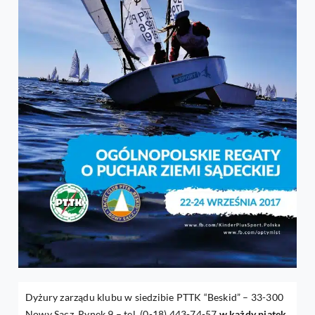
Dyżury zarządu klubu w siedzibie PTTK “Beskid” – 33-300
Nowy Sącz, Rynek 9 – tel. (0-18) 443-74-57
w każdy piątek