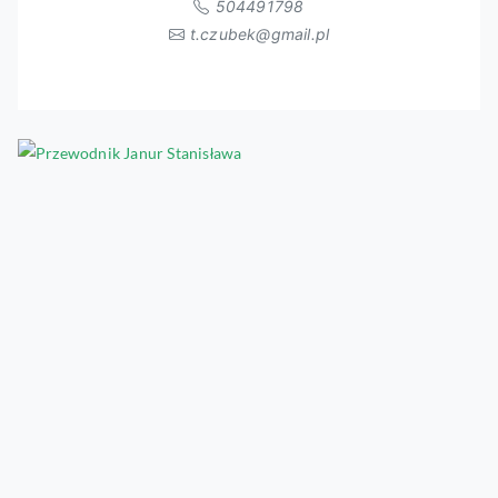
504491798
t.czubek@gmail.pl