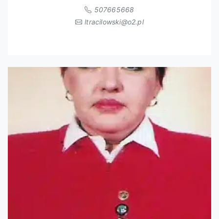
507665668
ltracilowski@o2.pl