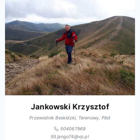
Jankowski Krzysztof
Przewodnik Beskidzki, Terenowy, Pilot
504067969
jango74@vp.pl