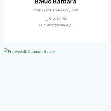
Bałuc Barbara
Przewodnik Beskidzki, Pilot
512112087
bbaluc@interia.pl