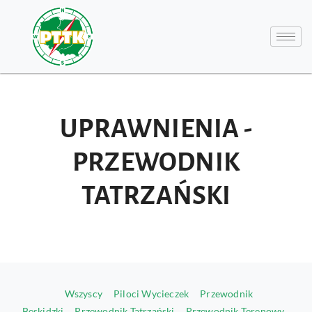
UPRAWNIENIA -
PRZEWODNIK
TATRZAŃSKI
Wszyscy
Piloci Wycieczek
Przewodnik
Beskidzki
Przewodnik Tatrzański
Przewodnik Terenowy