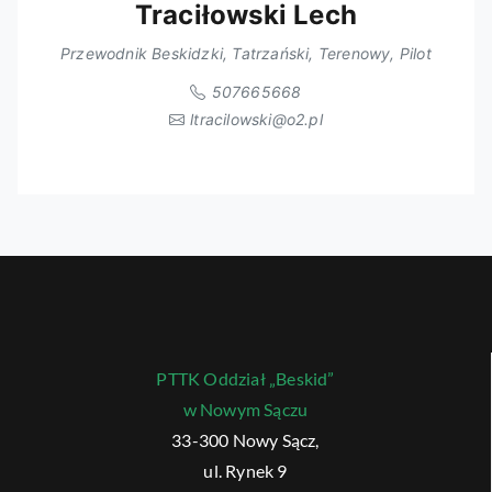
Traciłowski Lech
Przewodnik Beskidzki, Tatrzański, Terenowy, Pilot
507665668
ltracilowski@o2.pl
PTTK Oddział „Beskid”
w Nowym Sączu
33-300 Nowy Sącz,
ul. Rynek 9