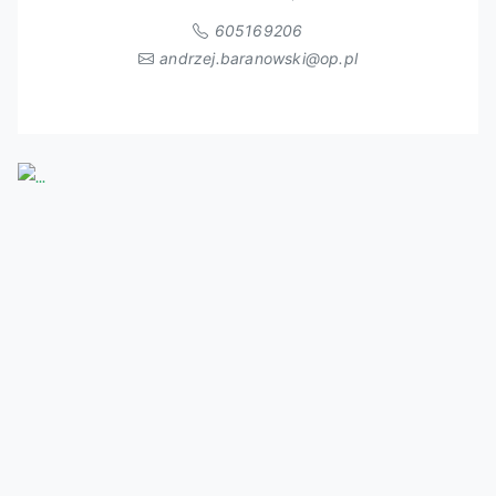
605169206
andrzej.baranowski@op.pl