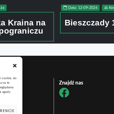
cza
Data: 12-09-2026
Ko
a Kraina na
Bieszczady 1
pograniczu
ki cookie, do
linki
Znajdź nas
a na te
zeglądania
pisy
ie zgody
dy
ERENCJE