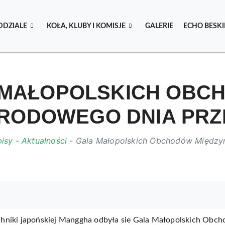
DDZIALE
KOŁA, KLUBY I KOMISJE
GALERIE
ECHO BESK
 MAŁOPOLSKICH OBC
RODOWEGO DNIA PR
isy
-
Aktualności
-
Gala Małopolskich Obchodów Między
echniki japońskiej Manggha odbyła sie Gala Małopolskich O