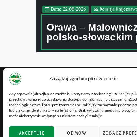
Data: 22-08-2026
Komisja Krajoznaw
Orawa – Malownicz
polsko-słowackim 
Zarządzaj zgodami plików cookie
Aby zapewnić jak najlepsze wrażenia, korzystamy z technologii, takich jak pli
Przydatne 
przechowywania i/lub uzyskiwania dostępu do informacji o urządzeniu. Zgod
PTTK Oddział „Beskid”
technologie pozwoli nam przetwarzać dane, takie jak zachowanie podczas pr
w Nowym Sączu
Najnowsze w
lub unikalne identyfikatory na tej stronie. Brak wyrażenia zgody lub wycofan
może niekorzystnie wpłynąć na niektóre cechy i funkcje.
33-300 Nowy Sącz,
RODO + zgo
ul. Rynek 9
Kontakt
AKCEPTUJĘ
ODMÓW
ZOBACZ PREF