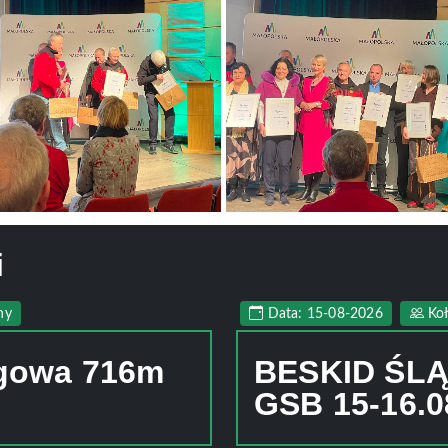
i
ny
Data: 15-08-2026
Ko
rgowa 716m
BESKID ŚLĄ
GSB 15-16.0