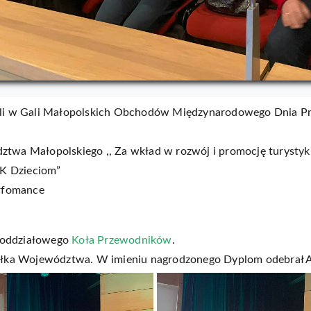
li w Gali Małopolskich Obchodów Międzynarodowego Dnia P
wa Małopolskiego ,, Za wkład w rozwój i promocję turysty
TK Dzieciom”
rfomance
 oddziałowego
Koła Przewodników
.
ałka Województwa. W imieniu nagrodzonego Dyplom odebrał 