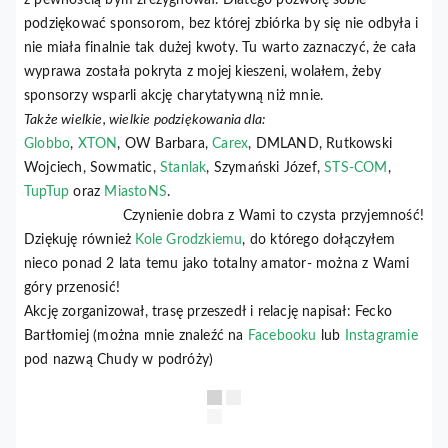
z pewnością bym zrezygnował. Dlatego pozwolę sobie
podziękować sponsorom, bez której zbiórka by się nie odbyła i
nie miała finalnie tak dużej kwoty. Tu warto zaznaczyć, że cała
wyprawa została pokryta z mojej kieszeni, wolałem, żeby
sponsorzy wsparli akcję charytatywną niż mnie.
Także wielkie, wielkie podziękowania dla:
Globbo
,
XTON
, OW Barbara,
Carex
, DMLAND, Rutkowski
Wojciech, Sowmatic,
Stanlak
, Szymański Józef,
STS-COM
,
TupTup
oraz
MiastoNS
.
Czynienie dobra z Wami to czysta przyjemność!
Dziękuję również
Kole Grodzkiemu
, do którego dołączyłem
nieco ponad 2 lata temu jako totalny amator- można z Wami
góry przenosić!
Akcję zorganizował, trasę przeszedł i relację napisał: Fecko
Bartłomiej (można mnie znaleźć na
Facebooku
lub
Instagramie
pod nazwą Chudy w podróży)