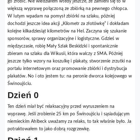
go zrobić. Nie wiedziałem wtedy jeszcze, że zamieni się to w
większą wyprawę połączoną ze zbiórką na pewnego chłopca.
W lutym wpadam na pomysł zbiórki na szlaku, później
dochodzi jeszcze idea akcji „Kilometr za złotówkę” i dokładam
kolejne kilkadziesiąt kilometrów na Hel. Zaczyna się szukanie
sponsorów, sprawy organizacyjne i logistyczne. Gdzieś w
międzyczasie, robię Mały Szlak Beskidzki i spontanicznie
zbieram na szlaku dla Wikusii, która walczy z SMA. Później
jeszcze tylko wzory na koszulkę i plakaty, stworzenie zrzutki na
portalu internetowym oraz promowanie zbiórki i dystrybucja
plakatów. No i oto jestem tu: na peronie dworca kolejowego w
Świnoujściu.
Dzień 0
Ten dzień miał być relaksacyjny przed wyruszeniem na
wyprawę. Jeśli zrobienie 25 km po Świnoujściu i sąsiadującym
niemieckim Ahlbeck uważamy za relaks, to tak właśnie było. Ja
potraktowałem to jako dobrą rozgrzewkę.