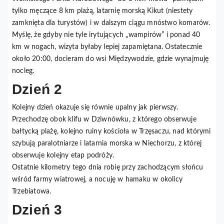
tylko męczące 8 km plażą, latarnię morską Kikut (niestety
zamknięta dla turystów) i w dalszym ciągu mnóstwo komarów.
Myślę, że gdyby nie tyle irytujących „wampirów” i ponad 40
km w nogach, wizyta byłaby lepiej zapamiętana. Ostatecznie
około 20:00, docieram do wsi Międzywodzie, gdzie wynajmuję
nocleg.
Dzień 2
Kolejny dzień okazuje się równie upalny jak pierwszy.
Przechodzę obok klifu w Dziwnówku, z którego obserwuje
bałtycką plażę, kolejno ruiny kościoła w Trzęsaczu, nad którymi
szybują paralotniarze i latarnia morska w Niechorzu, z której
obserwuje kolejny etap podróży.
Ostatnie kilometry tego dnia robię przy zachodzącym słońcu
wśród farmy wiatrowej, a nocuję w hamaku w okolicy
Trzebiatowa.
Dzień 3