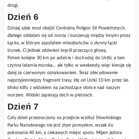
drogi.
Dzień 6
Dzisiaj szlak musi obejść Centralny Poligon Sił Powietrznych,
dlatego oddalam się od morza i maszeruję między innymi przez
Łącko, w którym zapytałem mieszkańców o słynny łącki
trunek, Ci jednak zdziwieni kręcili przecząco głową.
Potem kolejne 30 km po asfalcie i dochodzę do Ustki, a tam
czynna latarnia morska… ale tylko w weekendy, więc kieruje się
dalej za czerwonym oznakowaniem. Teraz zdecydowanie
najprzyjemniejszy fragment trasy, idę od Ustki 10 km przez las
blisko klifu z widokiem na zachodzące słońce nad naszym
morzem. Widoki zapierają dech w piersiach.
Dzień 7
Cały dzień przeznaczony na przejście wzdłuż Słowińskiego
Parku Narodowego nie jest złym pomysłem, wszak do
pokonania 40 km, a ciekawych miejsc sporo. Mijam jeziora