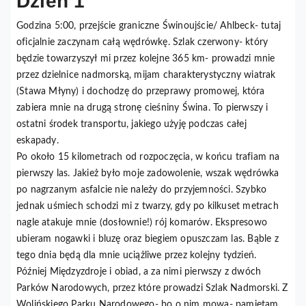
Dzień 1
Godzina 5:00, przejście graniczne Świnoujście/ Ahlbeck- tutaj
oficjalnie zaczynam całą wędrówkę. Szlak czerwony- który
będzie towarzyszył mi przez kolejne 365 km- prowadzi mnie
przez dzielnice nadmorską, mijam charakterystyczny wiatrak
(Stawa Młyny) i dochodzę do przeprawy promowej, która
zabiera mnie na drugą stronę cieśniny Świna. To pierwszy i
ostatni środek transportu, jakiego użyję podczas całej
eskapady.
Po około 15 kilometrach od rozpoczęcia, w końcu trafiam na
pierwszy las. Jakież było moje zadowolenie, wszak wędrówka
po nagrzanym asfalcie nie należy do przyjemności. Szybko
jednak uśmiech schodzi mi z twarzy, gdy po kilkuset metrach
nagle atakuje mnie (dosłownie!) rój komarów. Ekspresowo
ubieram nogawki i bluzę oraz biegiem opuszczam las. Bąble z
tego dnia będą dla mnie uciążliwe przez kolejny tydzień.
Później Międzyzdroje i obiad, a za nimi pierwszy z dwóch
Parków Narodowych, przez które prowadzi Szlak Nadmorski. Z
Wolińskiego Parku Narodowego- bo o nim mowa- pamiętam