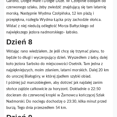
Gardno, Dołgie Małe i Dołgie Duże. W Czołpinie odbijam od
czerwonego szlaku, żeby zwiedzić znajdującą się tam latarnię
morską. Następnie Wydma Czołpińska, 12 km plażą i
przepiękna, rozległa Wydma Łącka przy zachodzie słońca.
Widać z niej niedużą odległość Morza Bałtyckiego od
największego jeziora nadmorskiego- Łebsko.
Dzień 8
Wstając rano wiedziałem, że jeśli chcę się trzymać planu, to
będzie to długi i wyczerpujący dzień. Wyszedłem z Łeby, dalej
koło jeziora Sarbsko do miejscowości Osetnik. Tam jedna z
najpiękniejszych, moim zdaniem, latarni morskich. Dalej 20 km
do uroczej Białogóry, w której zjadłem szybki obiad.
I później już marszobiegiem, aby dotrzeć jak najdalej zanim
słońce zajdzie całkowicie za horyzont. Dokładnie o 22:50
docieram do czerwonej kropki w Żarnowcu kończącej Szlak
Nadmorski. Do noclegu dochodzę o 23:30, kilka minut przed
burzą. Tego dnia przeszedłem 54 km.