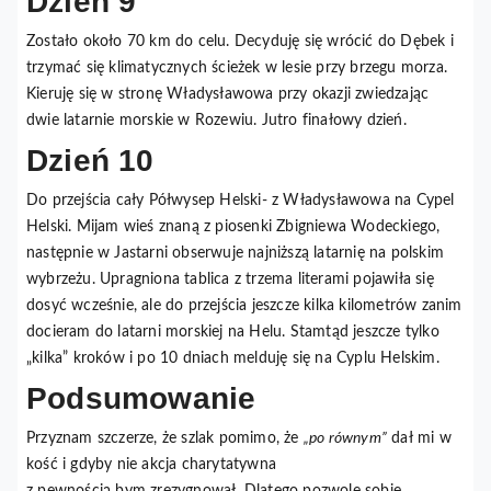
Dzień 9
Zostało około 70 km do celu. Decyduję się wrócić do Dębek i
trzymać się klimatycznych ścieżek w lesie przy brzegu morza.
Kieruję się w stronę Władysławowa przy okazji zwiedzając
dwie latarnie morskie w Rozewiu. Jutro finałowy dzień.
Dzień 10
Do przejścia cały Półwysep Helski- z Władysławowa na Cypel
Helski. Mijam wieś znaną z piosenki Zbigniewa Wodeckiego,
następnie w Jastarni obserwuje najniższą latarnię na polskim
wybrzeżu. Upragniona tablica z trzema literami pojawiła się
dosyć wcześnie, ale do przejścia jeszcze kilka kilometrów zanim
docieram do latarni morskiej na Helu. Stamtąd jeszcze tylko
„kilka” kroków i po 10 dniach melduję się na Cyplu Helskim.
Podsumowanie
Przyznam szczerze, że szlak pomimo, że
„po równym”
dał mi w
kość i gdyby nie akcja charytatywna