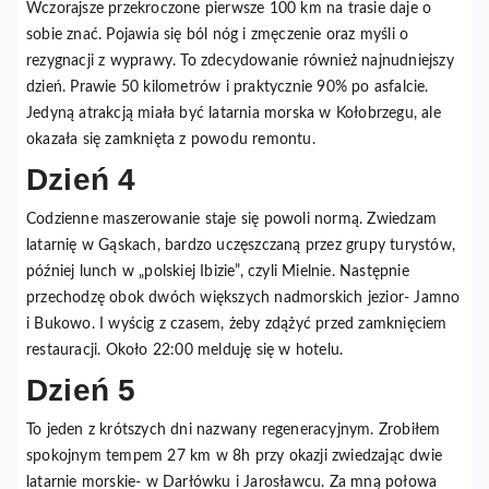
Wczorajsze przekroczone pierwsze 100 km na trasie daje o
sobie znać. Pojawia się ból nóg i zmęczenie oraz myśli o
rezygnacji z wyprawy. To zdecydowanie również najnudniejszy
dzień. Prawie 50 kilometrów i praktycznie 90% po asfalcie.
Jedyną atrakcją miała być latarnia morska w Kołobrzegu, ale
okazała się zamknięta z powodu remontu.
Dzień 4
Codzienne maszerowanie staje się powoli normą. Zwiedzam
latarnię w Gąskach, bardzo uczęszczaną przez grupy turystów,
później lunch w „polskiej Ibizie”, czyli Mielnie. Następnie
przechodzę obok dwóch większych nadmorskich jezior- Jamno
i Bukowo. I wyścig z czasem, żeby zdążyć przed zamknięciem
restauracji. Około 22:00 melduję się w hotelu.
Dzień 5
To jeden z krótszych dni nazwany regeneracyjnym. Zrobiłem
spokojnym tempem 27 km w 8h przy okazji zwiedzając dwie
latarnie morskie- w Darłówku i Jarosławcu. Za mną połowa