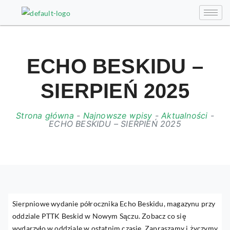
ECHO BESKIDU –
SIERPIEŃ 2025
Strona główna
-
Najnowsze wpisy
-
Aktualności
-
ECHO BESKIDU – SIERPIEŃ 2025
Sierpniowe wydanie półrocznika Echo Beskidu, magazynu przy
oddziale PTTK Beskid w Nowym Sączu. Zobacz co się
wydarzyło w oddziale w ostatnim czasie. Zapraszamy i życzymy