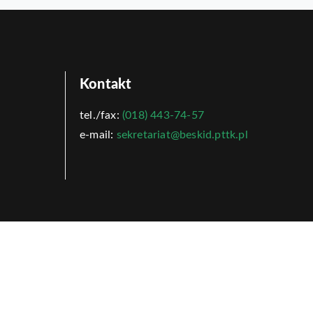
Kontakt
tel./fax:
(018) 443-74-57
e-mail:
sekretariat@beskid.pttk.pl