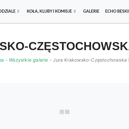
DDZIALE
KOŁA, KLUBY I KOMISJE
GALERIE
ECHO BESK
KO-CZĘSTOCHOWSKA 9
na
-
Wszystkie galerie
-
Jura Krakowsko-Częstochowska 9-