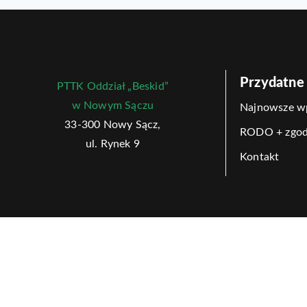
Przydatne 
PTTK Oddział „Beskid”
w Nowym Sączu
Najnowsze w
33-300 Nowy Sącz,
RODO + zgo
ul. Rynek 9
Kontakt