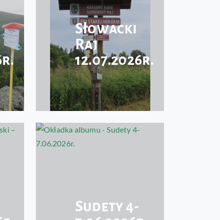
Słowacki
Raj
6r.
12.07.2026r.
Sudety 4-