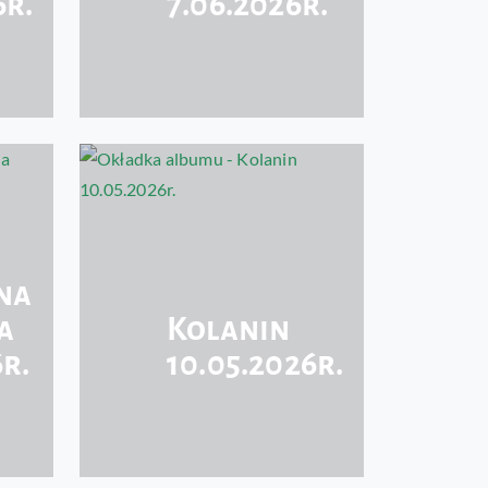
6r.
7.06.2026r.
na
a
Kolanin
6r.
10.05.2026r.