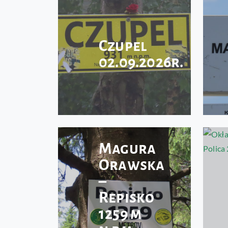
Czupel
02.09.2026r.
Magura
Orawska
–
Repisko
1259 m