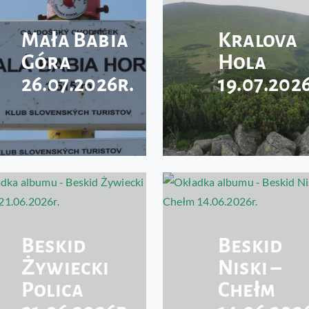
Mała Babia
Kralova
Góra
Hola
26.07.2026r.
19.07.202
Beskid
Beskid
Żywiecki
Niski –
Polica
Chełm