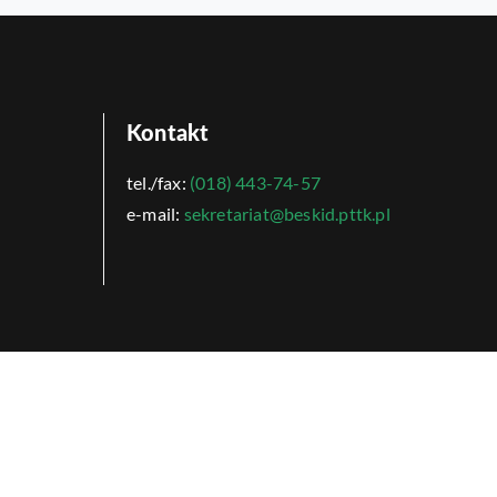
Kontakt
tel./fax:
(018) 443-74-57
e-mail:
sekretariat@beskid.pttk.pl