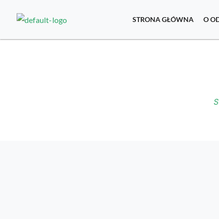
STRONA GŁÓWNA
O O
S