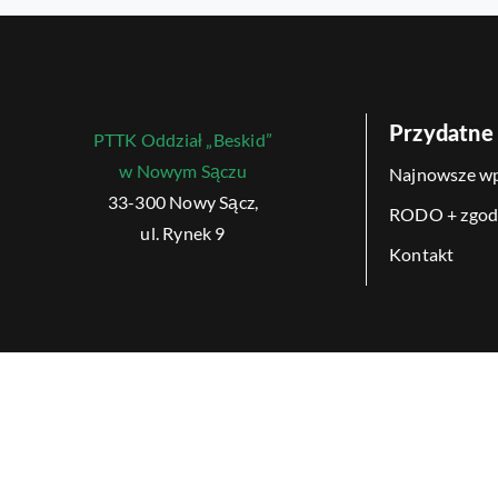
Przydatne 
PTTK Oddział „Beskid”
w Nowym Sączu
Najnowsze wp
33-300 Nowy Sącz,
RODO + zgod
ul. Rynek 9
Kontakt