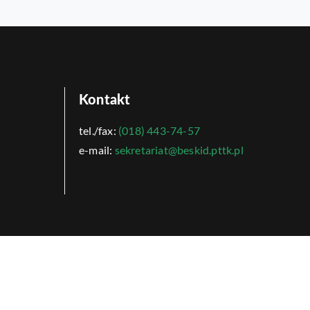
Kontakt
tel./fax:
(018) 443-74-57
e-mail:
sekretariat@beskid.pttk.pl