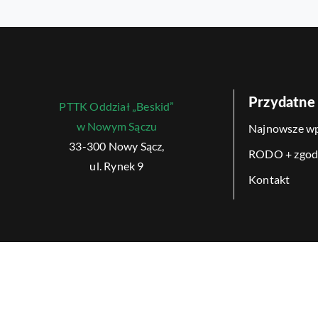
Przydatne 
PTTK Oddział „Beskid”
w Nowym Sączu
Najnowsze wp
33-300 Nowy Sącz,
RODO + zgod
ul. Rynek 9
Kontakt